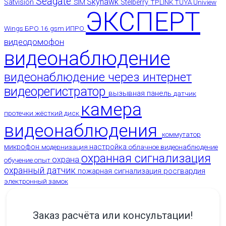
Seagate
Skyhawk
Satvision
SIM
Stelberry
TPLINK
TUYA
Uniview
ЭКСПЕРТ
Wings
БРО 16 gsm
ИПРО
видеодомофон
видеонаблюдение
видеонаблюдение через интернет
видеорегистратор
вызывная панель
датчик
камера
протечки
жёсткий диск
видеонаблюдения
коммутатор
настройка
микрофон
модернизация
облачное видеонаблюдение
охранная сигнализация
охрана
обучение
опыт
охранный датчик
росгвардия
пожарная сигнализация
электронный замок