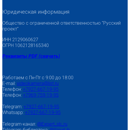
Юридическая информация
Общество с ограниченной ответственностью "Русский
проект"
ИНН 2129060627
ОГРН 1062128165340
Реквизиты PDF (скачать)
Работаем с Пн-Пт с 9:00 до 18:00
E-mail:
videokamera@list.ru
Телефон:
+7927-667-19-95
Телефон:
+7969-759-19-95
Telegram:
+7927-667-19-95
Whatsapp:
+7927-667-19-95
Telegram-канал:
@Expert_sb_ru
Telegram библиотека:
@SicurLib