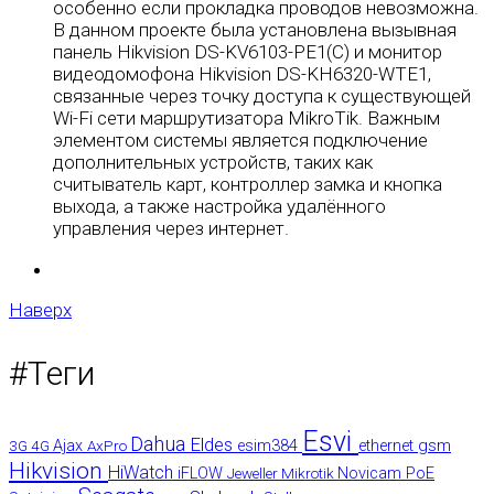
особенно если прокладка проводов невозможна.
В данном проекте была установлена вызывная
панель Hikvision DS-KV6103-PE1(C) и монитор
видеодомофона Hikvision DS-KH6320-WTE1,
связанные через точку доступа к существующей
Wi-Fi сети маршрутизатора MikroTik. Важным
элементом системы является подключение
дополнительных устройств, таких как
считыватель карт, контроллер замка и кнопка
выхода, а также настройка удалённого
управления через интернет.
Наверх
#Теги
Esvi
Dahua
Eldes
gsm
3G
4G
Ajax
AxPro
esim384
ethernet
Hikvision
HiWatch
iFLOW
Jeweller
Mikrotik
Novicam
PoE