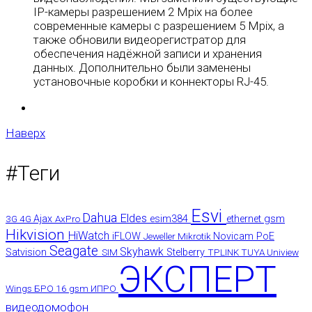
IP-камеры разрешением 2 Mpix на более
современные камеры с разрешением 5 Mpix, а
также обновили видеорегистратор для
обеспечения надёжной записи и хранения
данных. Дополнительно были заменены
установочные коробки и коннекторы RJ-45.
Наверх
#Теги
Esvi
Dahua
Eldes
gsm
3G
4G
Ajax
AxPro
esim384
ethernet
Hikvision
HiWatch
iFLOW
Jeweller
Mikrotik
Novicam
PoE
Seagate
Skyhawk
Satvision
SIM
Stelberry
TPLINK
TUYA
Uniview
ЭКСПЕРТ
Wings
БРО 16 gsm
ИПРО
видеодомофон