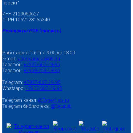
проект"
ИНН 2129060627
ОГРН 1062128165340
Реквизиты PDF (скачать)
Работаем с Пн-Пт с 9:00 до 18:00
E-mail:
videokamera@list.ru
Телефон:
+7927-667-19-95
Телефон:
+7969-759-19-95
Telegram:
+7927-667-19-95
Whatsapp:
+7927-667-19-95
Telegram-канал:
@Expert_sb_ru
Telegram библиотека:
@SicurLib