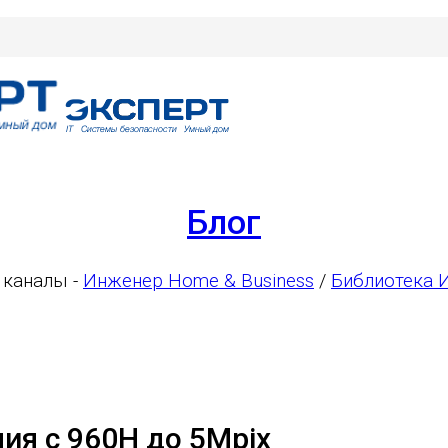
Блог
 каналы -
Инженер Home & Business
/
Библиотека 
я с 960H до 5Mpix