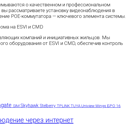
адумываются о качественном и профессиональном
ли вы рассматриваете установку видеонаблюдения в
ещение POE-коммутатора — ключевого элемента системы.
авляющих компаний и инициативных жильцов. Мы
ого оборудования от ESVI и CMD, обеспечив контроль
agate
Skyhawk
SIM
Stelberry
TPLINK
TUYA
Uniview
Wings
БРО 16
юдение через интернет