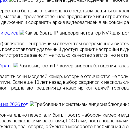
рах
ерестала быть исключительно средством защиты от кра
ад, магазин, производственное предприятие или строител
 движения и сохранять архив видеозаписей в высоком р
ли офиса
der) является центральным элементом современной сист
а, предоставляет удалённый доступ, хранит настройки ви
егистратора зависит не только качество записи, но и с
брать
ет тысячи моделей камер, которые отличаются не тольк
и. Если ещё 10 лет назад выбор сводился к нескольким т
tvision предлагают решения для квартир, коттеджей, торго
 на 2026 год
кончательно перестали быть просто набором камер и ви
сразу несколькими законами, ГОСТами, постановлениями
ъектов, транспорта, объектов массового пребывания люд