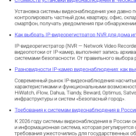
Стоимость установки видеонаблюдения в Чебокса
Установка системы видеонаблюдения уже давно п
контролировать частный дом, квартиру, офис, скл
смартфон, получать уведомления при обнаружении
Как выбрать IP-видеорегистратор NVR для дома и
IP-видеорегистратор (NVR — Network Video Recor
видеопотоки от IP-камер, выполняет запись архив
системами безопасности. От правильного выбора р
Разновидности IP-камер видеонаблюдения: как вы
Современный рынок IP-видеонаблюдения насчитыва
характеристиками и функциональными возможностям
HiWatch, iFlow, Dahua, Tiandy, Beward, Optimus, Sa
инфраструктуры и систем «Безопасный город».
Требования к системам видеонаблюдения в России
К 2026 году системы видеонаблюдения в России о
и информационная система, которая регулируется 
требования ужесточились для государственных об