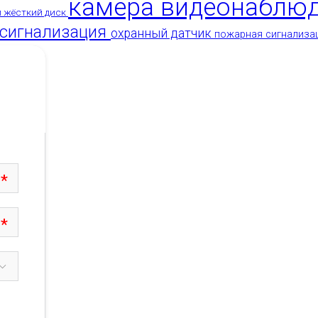
камера видеонаблю
и
жёсткий диск
 сигнализация
охранный датчик
пожарная сигнализа