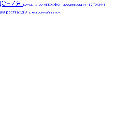
дения
настройка
коммутатор
микрофон
модернизация
росгвардия
ция
электронный замок