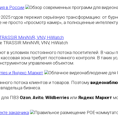
ия в России
2025 годов пережил серьёзную трансформацию: от бурно
е не просто «просмотр камер», а полноценные интеллекту
 TRASSIR MiniNVR, VNV, HiWatch
 в условиях постоянного потока посетителей. В часы пи
кассовая зона требует постоянного контроля. В таких 
инструментом управления объектом.
rries и Яндекс Маркет
нного потока клиентов и товаров. Поэтому
видеонаблю
 владельца бизнеса.
е для ПВЗ
Ozon
,
Avito
,
Wildberries
или
Яндекс Маркет
мо
кте заказчика