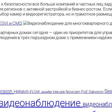
 к безопасности всё больше компаний и частных лиц з
я регионов с активной застройкой и бизнес-ростом. Ес
выбор камер и видеорегистратора, но и грамотное разм
 ESVI и CMD
артирных домах сегодня — один из приоритетов для упр
людения в трёх подъездном доме с применением надёжн
vision
Se
HiWatch
iFLOW
Jeweller
Mikrotik
Novicam
PoE
Satvision
видеонаблюдение
видеонабл