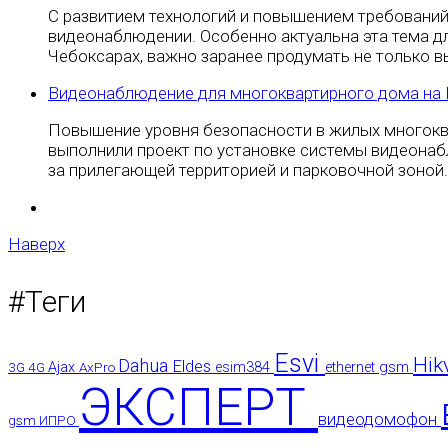
С развитием технологий и повышением требований
видеонаблюдении. Особенно актуальна эта тема дл
Чебоксарах, важно заранее продумать не только 
Видеонаблюдение для многоквартирного дома на
Повышение уровня безопасности в жилых многокв
выполнили проект по установке системы видеонаб
за прилегающей территорией и парковочной зоной.
Наверх
#Теги
Esvi
Hik
Dahua
Eldes
gsm
3G
4G
Ajax
AxPro
esim384
ethernet
ЭКСПЕРТ
видеодомофон
gsm
ИПРО