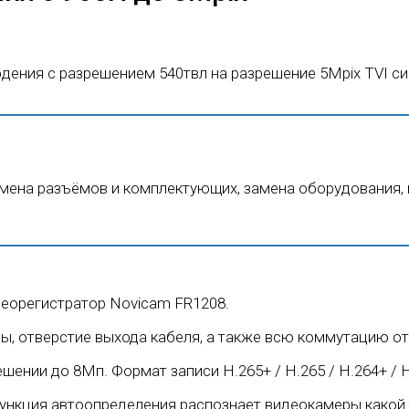
ения с разрешением 540твл на разрешение 5Mpix TVI си
мена разъёмов и комплектующих, замена оборудования, 
деорегистратор Novicam FR1208.
ы, отверстие выхода кабеля, а также всю коммутацию от
шении до 8Мп. Формат записи H.265+ / H.265 / H.264+ / 
 Функция автоопределения распознает видеокамеры како