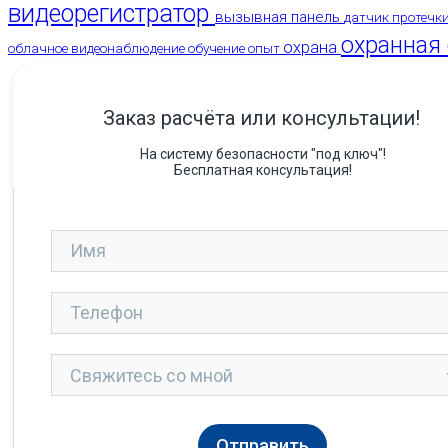
видеорегистратор
вызывная панель
датчик протечк
охранная
охрана
облачное видеонаблюдение
обучение
опыт